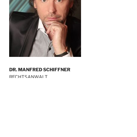
DR. MANFRED SCHIFFNER
RECHTSANWALT
STANDORTE:
Neubaugasse 3/1
1070 Wien
Haushamer Str. 2
8054 Seiersberg